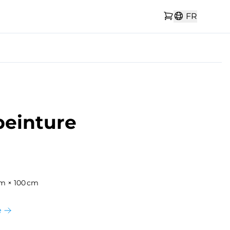
FR
peinture
cm × 100 cm
e