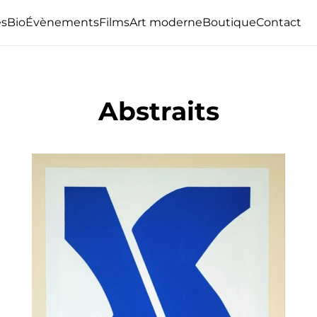
s
Bio
Évènements
Films
Art moderne
Boutique
Contact
Abstraits