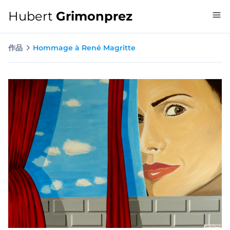
Hubert
Grimonprez
作品
Hommage à René Magritte