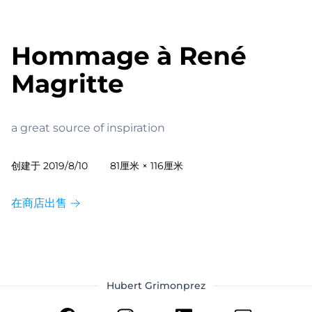
Hommage à René
Magritte
a great source of inspiration
创建于
2019/8/10
81厘米 × 116厘米
在商店出售
Hubert Grimonprez