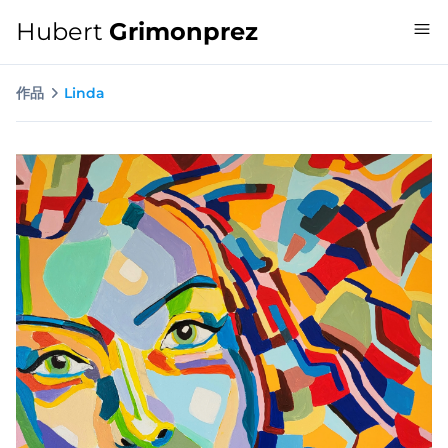
Hubert
Grimonprez
作品
Linda