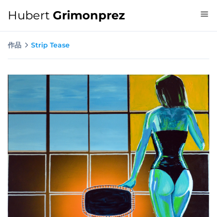
Hubert
Grimonprez
作品
Strip Tease