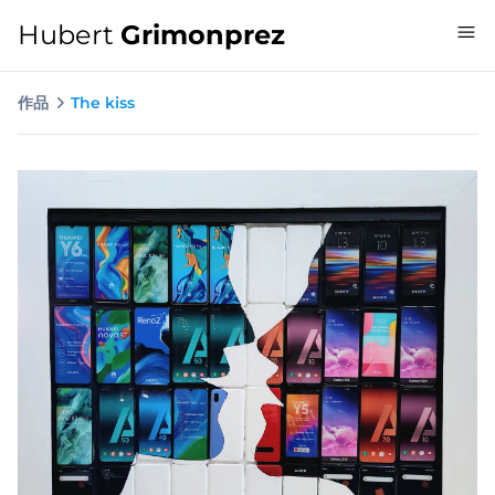
Hubert
Grimonprez
作品
The kiss