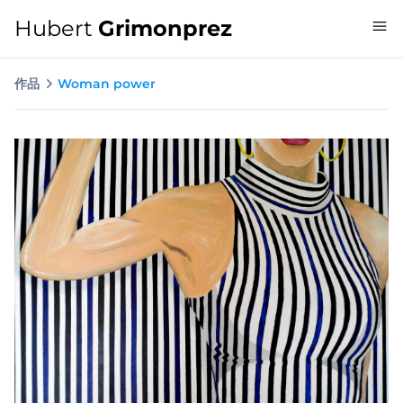
Hubert
Grimonprez
作品
Woman power