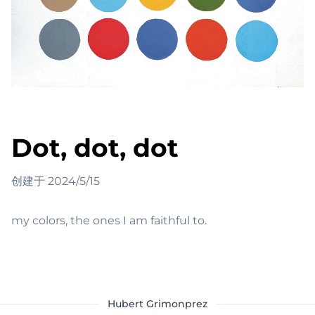
Dot, dot, dot
创建于
2024/5/15
my colors, the ones I am faithful to.
Hubert Grimonprez