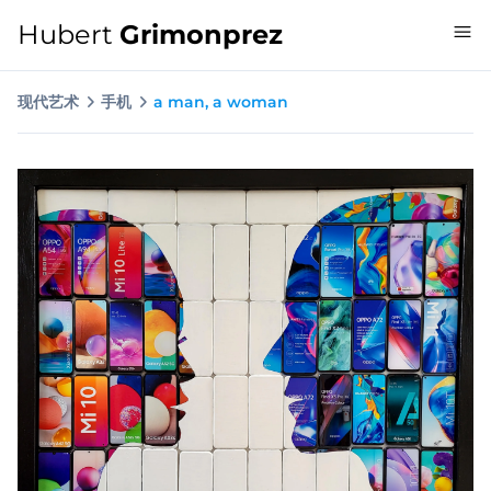
Hubert
Grimonprez
现代艺术
手机
a man, a woman