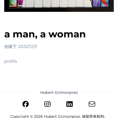
a man, a woman
创建于
2022/12/3
profils
Hubert Grimonprez
Copyright ©
2026
Hubert Grimonprez. 保留所有权利。