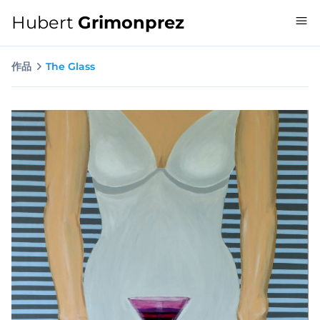
Hubert
Grimonprez
作品
The Glass