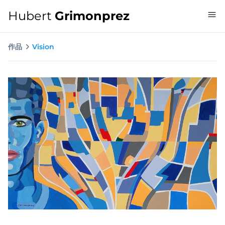
Hubert
Grimonprez
作品
Vision