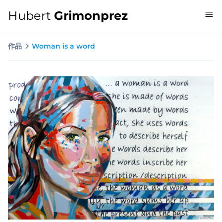
Hubert
Grimonprez
作品
Woman is a word