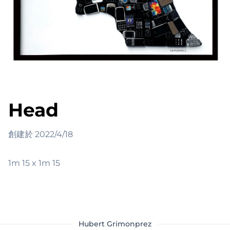
Head
創建於
2022/4/18
1m 15 x 1m 15
Hubert Grimonprez