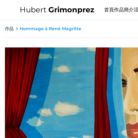
Hubert
Grimonprez
首頁
作品
簡介
作品
Hommage à René Magritte