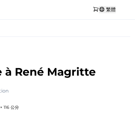
繁體
à René Magritte
tion
× 116 公分