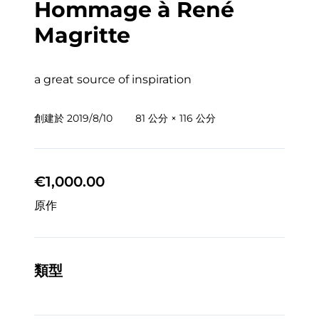
Hommage à René
Magritte
a great source of inspiration
創建於
2019/8/10
81 公分 × 116 公分
€1,000.00
原作
類型