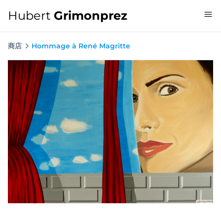
Hubert
Grimonprez
商店
Hommage à René Magritte