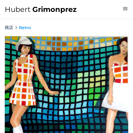
Hubert
Grimonprez
商店
Retro