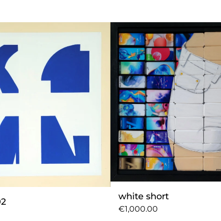
white short
02
€1,000.00