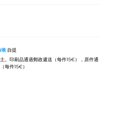
魯埃
自提
土。印刷品通過郵政遞送（每件15€），原件通
（每件15€）