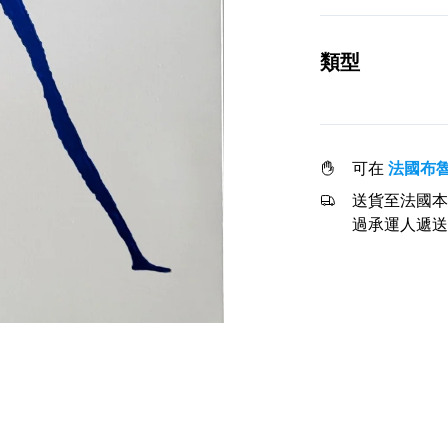
類型
可在
法國布
送貨至法國本
過承運人遞送