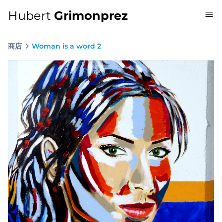
Hubert
Grimonprez
商店
Woman is a word 2