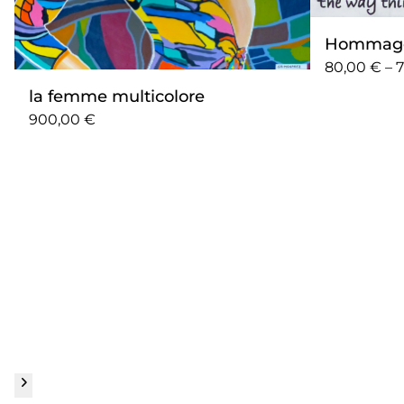
Hommage 
80,00 € – 
la femme multicolore
900,00 €