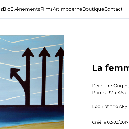
s
Bio
Évènements
Films
Art moderne
Boutique
Contact
La femm
Peinture Origina
Prints: 32 x 45 c
Look at the sky
Créé le
02/02/2017