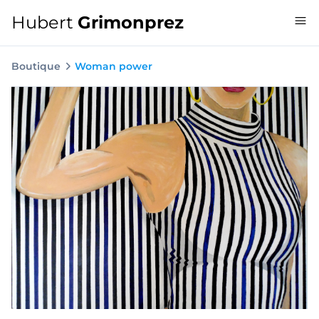
Hubert
Grimonprez
Boutique
Woman power