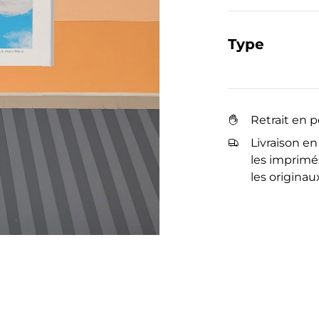
Type
Retrait en 
Livraison en
les imprimés
les originau