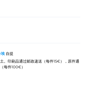
鲁埃
自提
土。印刷品通过邮政递送（每件15€），原件通
（每件100€）