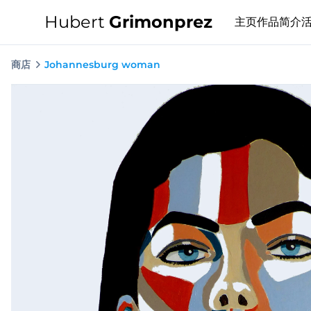
Hubert
Grimonprez
主页
作品
简介
商店
Johannesburg woman