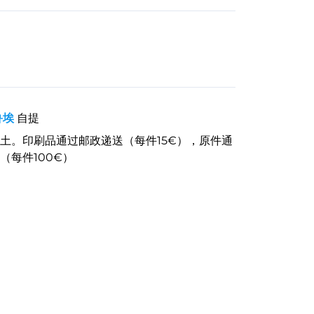
鲁埃
自提
土。印刷品通过邮政递送（每件15€），原件通
（每件100€）