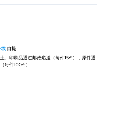
鲁埃
自提
土。印刷品通过邮政递送（每件15€），原件通
（每件100€）