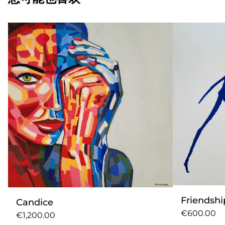
Friendshi
Candice
€600.00
€1,200.00