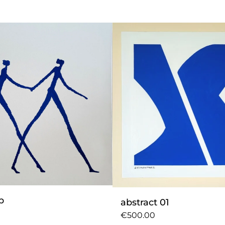
p
abstract 01
€500.00