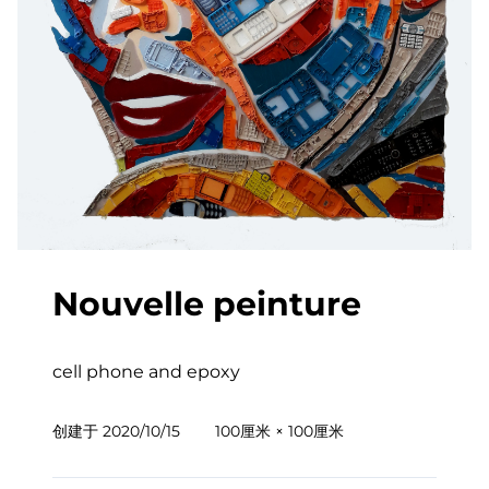
Nouvelle peinture
cell phone and epoxy
创建于
2020/10/15
100厘米 × 100厘米