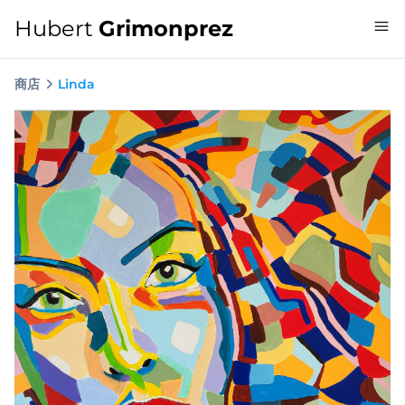
Hubert
Grimonprez
商店
Linda