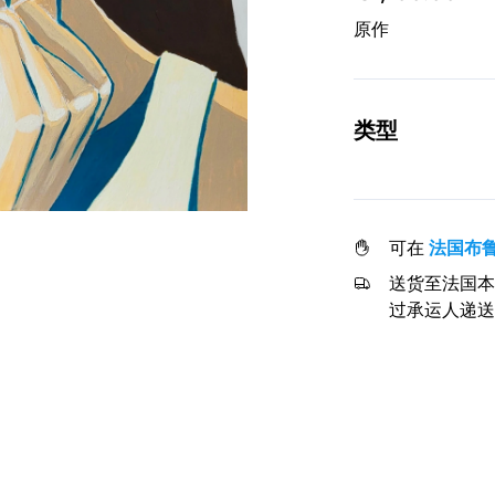
原作
类型
可在
法国布
送货至法国本
过承运人递送