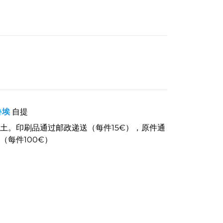
鲁埃
自提
土。印刷品通过邮政递送（每件15€），原件通
（每件100€）